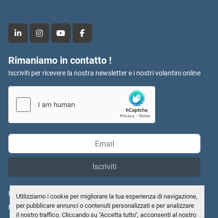
linkedin
instagram
youtube
facebook
Rimaniamo in contatto !
Iscriviti per ricevere la nostra newsletter e i nostri volantini online
Iscriviti
Informativa sulla privacy
Utilizziamo i cookie per migliorare la tua esperienza di navigazione,
per pubblicare annunci o contenuti personalizzati e per analizzare
Personalizza le preferenze sui Cookies
il nostro traffico. Cliccando su "Accetta tutto", acconsenti al nostro