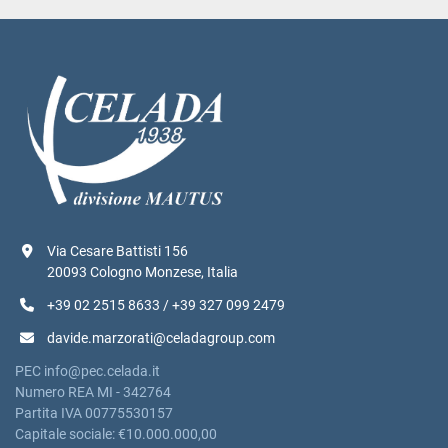
Via Cesare Battisti 156
20093 Cologno Monzese, Italia
+39 02 2515 8633 / +39 327 099 2479
davide.marzorati@celadagroup.com
PEC info@pec.celada.it
Numero REA MI - 342764
Partita IVA 00775530157
Capitale sociale: €10.000.000,00