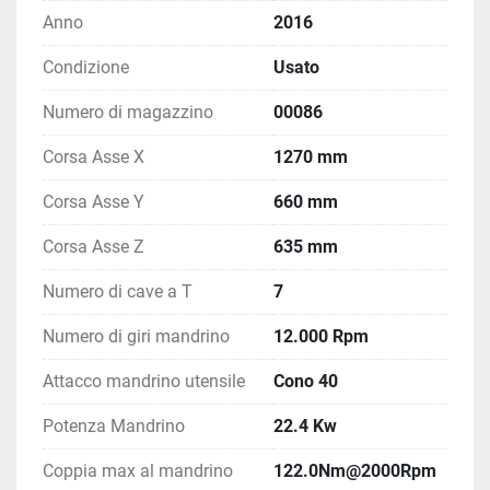
programmi di lavorazione. Queste caratteristiche 
Anno
2016
rendono il Haas VF-5SS particolarmente adatto a 
una vasta gamma di applicazioni nella fresatura, 
Condizione
Usato
garantendo versatilità e precisione elevate.
Numero di magazzino
00086
Corsa Asse X
1270 mm
Corsa Asse Y
660 mm
Corsa Asse Z
635 mm
Numero di cave a T
7
Numero di giri mandrino
12.000 Rpm
Attacco mandrino utensile
Cono 40
Potenza Mandrino
22.4 Kw
Coppia max al mandrino
122.0Nm@2000Rpm