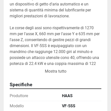
un dispositivo di getto d'aria automatico e un 
sistema di quantità minima del lubrificante per 
migliori prestazioni di lavorazione.

Le corse degli assi sono rispettivamente di 1270 
mm per l'asse X, 660 mm per l'asse Y e 635 mm per 
l'asse Z, consentendo di gestire pezzi di grandi 
dimensioni. Il VF-5SS è equipaggiato con un 
mandrino che raggiunge 12.000 giri al minuto e 
possiede un attacco utensile cono 40, offrendo una 
potenza di 22.4 kW e una coppia massima di 122 
Nm a 2000 Rpm. Gli avanzamenti rapidi sono di 30 
Mostra tutto
metri al minuto, rendendo il centro di lavoro 
efficiente e veloce.

Specifiche
La macchina include anche un magazzino utensili 
Produttore
HAAS
con 24 posizioni ed è dotata di interfaccia USB ed 
Ethernet, facilitando il trasferimento e la gestione dei 
Modello
VF-5SS