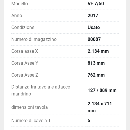
5.136 x 2.816 x 3.285 mm e ha un peso totale di 
Modello
VF 7/50
12.021 kg, il che richiede considerazioni specifiche 
Anno
2017
per l'installazione. Con un sistema di rapidi sugli 
assi X-Y-Z di 15,2 m/min, la macchina assicura 
Condizione
Usato
rapide transizioni durante le operazioni di fresatura, 
adatte a elevati volumi di produzione.
Numero di magazzino
00087
Corsa asse X
2.134 mm
Corsa Asse Y
813 mm
Corsa Asse Z
762 mm
Distanza tra tavola e attacco
127 / 889 mm
mandrino
2.134 x 711
dimensioni tavola
mm
Numero di cave a T
5