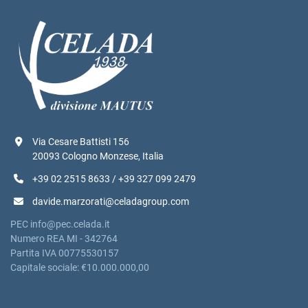
Via Cesare Battisti 156
20093 Cologno Monzese, Italia
+39 02 2515 8633 / +39 327 099 2479
davide.marzorati@celadagroup.com
PEC info@pec.celada.it
Numero REA MI - 342764
Partita IVA 00775530157
Capitale sociale: €10.000.000,00