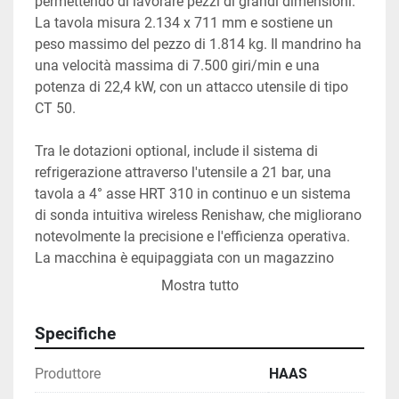
permettendo di lavorare pezzi di grandi dimensioni. 
La tavola misura 2.134 x 711 mm e sostiene un 
peso massimo del pezzo di 1.814 kg. Il mandrino ha 
una velocità massima di 7.500 giri/min e una 
potenza di 22,4 kW, con un attacco utensile di tipo 
CT 50.
Tra le dotazioni optional, include il sistema di 
refrigerazione attraverso l'utensile a 21 bar, una 
tavola a 4° asse HRT 310 in continuo e un sistema 
di sonda intuitiva wireless Renishaw, che migliorano 
notevolmente la precisione e l'efficienza operativa. 
La macchina è equipaggiata con un magazzino 
utensili di 30 posizioni più 1, ideale per operazioni 
Mostra tutto
complesse e di lunga durata. Inoltre, la connessione 
Wi-Fi facilita il controllo remoto e l'integrazione con i 
Specifiche
sistemi Haas.
Produttore
HAAS
Il centro di lavoro occupa uno spazio al suolo di 