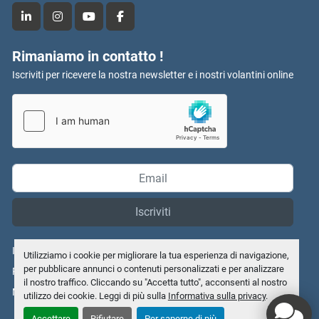
linkedin
instagram
youtube
facebook
Rimaniamo in contatto !
Iscriviti per ricevere la nostra newsletter e i nostri volantini online
Iscriviti
Informativa sulla privacy
Utilizziamo i cookie per migliorare la tua esperienza di navigazione,
per pubblicare annunci o contenuti personalizzati e per analizzare
Personalizza le preferenze sui Cookies
il nostro traffico. Cliccando su "Accetta tutto", acconsenti al nostro
Machinio System
sito web di
Machinio
utilizzo dei cookie. Leggi di più sulla
Informativa sulla privacy
.
Accettare
Rifiutare
Per saperne di più