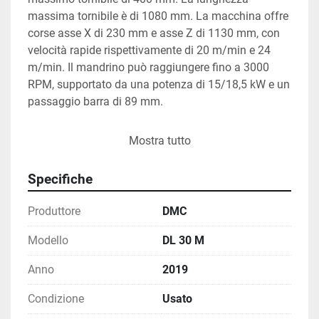
massima tornibile è di 1080 mm. La macchina offre 
corse asse X di 230 mm e asse Z di 1130 mm, con 
velocità rapide rispettivamente di 20 m/min e 24 
m/min. Il mandrino può raggiungere fino a 3000 
RPM, supportato da una potenza di 15/18,5 kW e un 
passaggio barra di 89 mm.

La torretta portautensili dispone di 12 posizioni BTM 
Mostra tutto
65 motorizzate, permettendo una grande versatilità 
nelle applicazioni di tornitura. Questo tornio è una 
Specifiche
scelta solida per chi cerca affidabilità e precisione 
nelle operazioni di lavorazione di pezzi metallici.
Produttore
DMC
Modello
DL 30 M
Anno
2019
Condizione
Usato