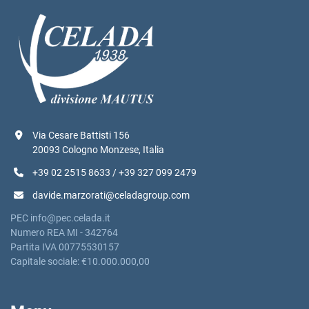
Via Cesare Battisti 156
20093 Cologno Monzese, Italia
+39 02 2515 8633 / +39 327 099 2479
davide.marzorati@celadagroup.com
PEC info@pec.celada.it
Numero REA MI - 342764
Partita IVA 00775530157
Capitale sociale: €10.000.000,00