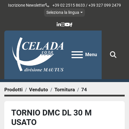
Iscrizione Newsletter
+39 02 2515 8633 / +39 327 099 2479
Seleziona la lingua
linkedin
instagram
youtube
facebook
Menu
Cerc
Prodotti
Venduto
Tornitura
74
TORNIO DMC DL 30 M
USATO