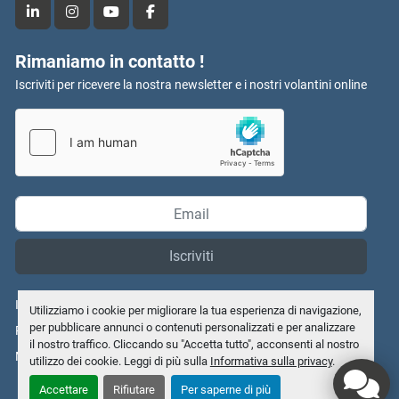
linkedin
instagram
youtube
facebook
Rimaniamo in contatto !
Iscriviti per ricevere la nostra newsletter e i nostri volantini online
Iscriviti
Informativa sulla privacy
Utilizziamo i cookie per migliorare la tua esperienza di navigazione,
per pubblicare annunci o contenuti personalizzati e per analizzare
Personalizza le preferenze sui Cookies
il nostro traffico. Cliccando su "Accetta tutto", acconsenti al nostro
Machinio System
sito web di
Machinio
utilizzo dei cookie. Leggi di più sulla
Informativa sulla privacy
.
Accettare
Rifiutare
Per saperne di più